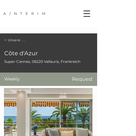
A/NTERIM
< Unsere Standorte
Côte d'Azur
Super-Cannes, 06220 Vallauris, Frankreich
Weekly
Request