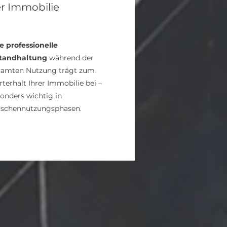
r Immobilie
e professionelle
standhaltung
während der
samten Nutzung trägt zum
terhalt Ihrer Immobilie bei –
onders wichtig in
ischennutzungsphasen.