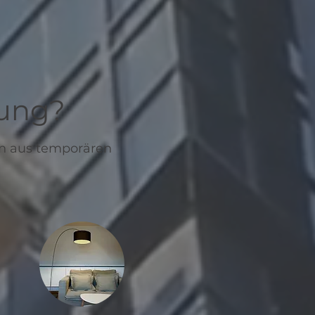
zung?
en aus temporären