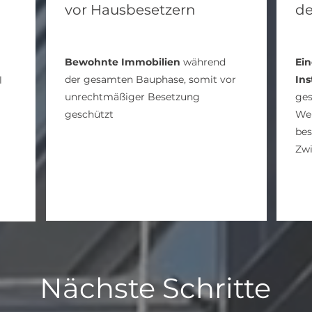
vor Hausbesetzern
de
Bewohnte Immobilien
während
Ein
der gesamten Bauphase,
somit vor
In
l
unrechtmäßiger Besetzung
ge
geschützt
Wer
bes
Zw
Nächste Schritte