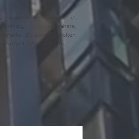
ir wandeln leere Räume in
vollständig verwaltete,
öblierte Co-Living-Einheiten
ür Kurzzeitaufenthalte um.