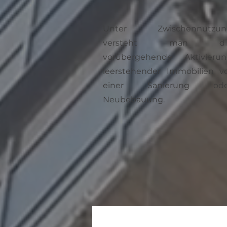
Unter Zwischennutzun
versteht man di
vorübergehende Aktivieru
leerstehender Immobilien v
einer Sanierung ode
Neubebauung.