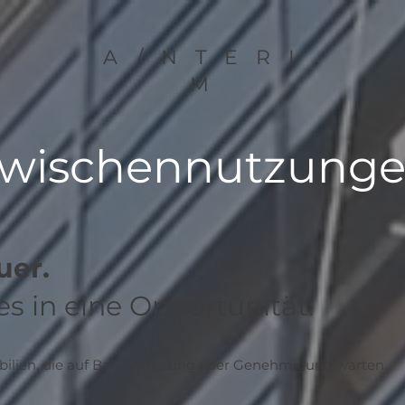
A/NTERI
M
wischennutzung
uer.
s in eine Opportunität.
bilien, die auf Bau, Sanierung oder Genehmigung warten.