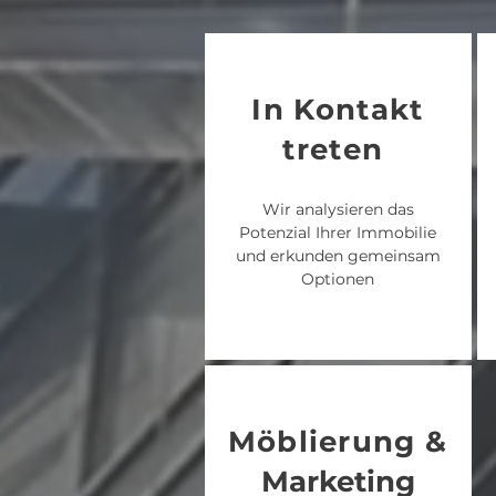
In Kontakt
treten
Wir analysieren das
Potenzial Ihrer Immobilie
und erkunden gemeinsam
Optionen
Möblierung &
Marketing