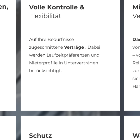
en,
Volle Kontrolle &
Mi
Flexibilität
V
e
Auf Ihre Bedürfnisse
Da
zugeschnittene
Verträge
. Dabei
vo
werden Laufzeitpräferenzen und
– v
Mieterprofile in Unterverträgen
Rei
berücksichtigt.
zur
sic
Hä
Schutz
W