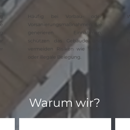
g
Häufig bei Vorbau- oder
W
e
Vorsanierungsmaßnahmen: Sie
ng
generieren Einnahmen,
m
or
schützen das Gebäude und
f
r
vermeiden Risiken wie Verfall
oder illegale Belegung.
Warum wir?