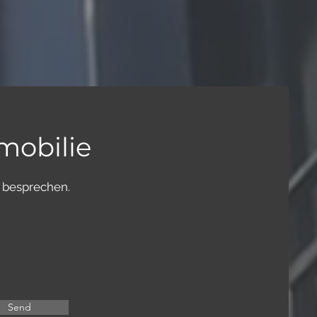
mobilie
zu besprechen.
Send