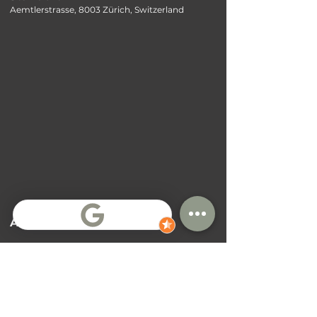
Aemtlerstrasse, 8003 Zürich, Switzerland
Allgemeine Bedingungen
Alle Verträge haben feste Auszugstermine
Vertragsverlängerungen sind teilweise möglich,
aber nicht garantiert
Zahlungsbedingungen sind abhängig von