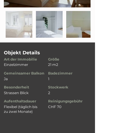
Objekt Details
Art der Immobilie
Größe
Einzelzimmer
21 m2
Gemeinsamer Balkon
Badezimmer
Ja
1
Besonderheit
Stockwerk
Strassen Blick
2
Aufenthaltsdauer
Reinigungsgebühr
Flexibel (täglich bis
CHF 70
zu zwei Monate)