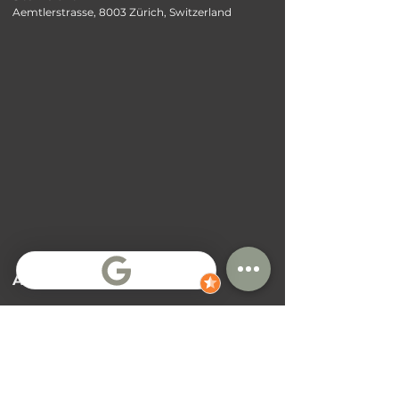
Aemtlerstrasse, 8003 Zürich, Switzerland
Allgemeine Bedingungen
Alle Verträge haben feste Auszugstermine
Vertragsverlängerungen sind teilweise möglich,
aber nicht garantiert
Zahlungsbedingungen sind abhängig von