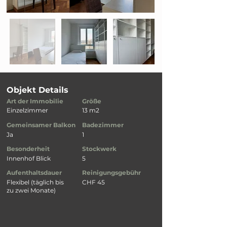
Objekt Details
Art der Immobilie
Größe
Einzelzimmer
13 m2
Gemeinsamer Balkon
Badezimmer
Ja
1
Besonderheit
Stockwerk
Innenhof Blick
5
Aufenthaltsdauer
Reinigungsgebühr
Flexibel (täglich bis
CHF 45
zu zwei Monate)