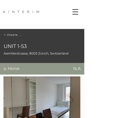
A/NTERIM
< Unsere Standorte
UNIT 1-53
Aemtlerstrasse, 8003 Zürich, Switzerland
p. Monat
N.A