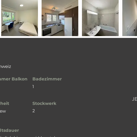
chweiz
amer Balkon
Badezimmer
1
J
heit
Stockwerk
2
iew
ltsdauer