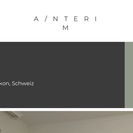
A/NTERI
M
ikon, Schweiz