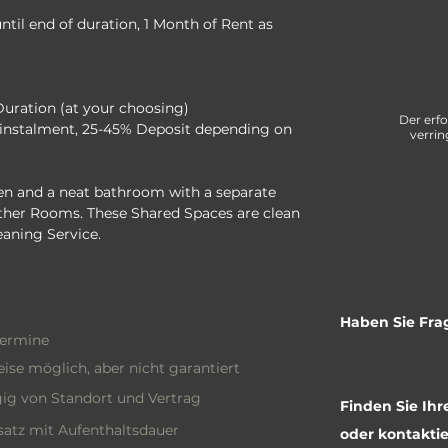
til end of duration, 1 Month of Rent as 
Duration (at your choosing)
Der erf
instalment, 25-45% Deposit depending on 
verrin
n and a neat bathroom with a separate 
 other Rooms. These Shared Spaces are clean 
eaning Service.
Haben Sie Fra
termine
ise möglich, aber nicht garantiert
ig von Standort und Vertrag
Finden Sie Ih
atz mit Aufenthaltsdauer
oder kontaktie