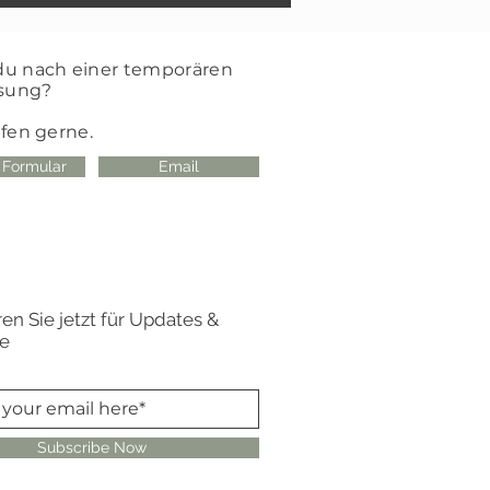
du nach einer temporären
sung?
lfen gerne.
 Formular
Email
en Sie jetzt für Updates &
e
Subscribe Now