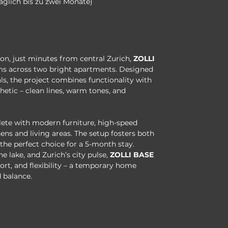
täglich bis zu zwei Monate)
kon, just minutes from central Zurich, 
ZOLLI 
ooms across two bright apartments. Designed 
s, the project combines functionality with 
etic – clean lines, warm tones, and 
ete with modern furniture, high-speed 
ens and living areas. The setup fosters both 
he perfect choice for a 5-month stay.
he lake, and Zurich’s city pulse, 
ZOLLI BASE
rt, and flexibility – a temporary home 
 balance.