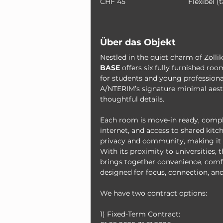
CHF 45
Flexibel (
Über das Objekt
Nestled in the quiet charm of Zolli
BASE
 offers six fully furnished r
for students and young professional
A/NTERIM’s signature minimal aesth
thoughtful details.
Each room is move-in ready, compl
internet, and access to shared kitch
privacy and community, making it t
With its proximity to universities, t
brings together convenience, comfo
designed for focus, connection, and
We have two contract options:
1) Fixed-Term Contract: 