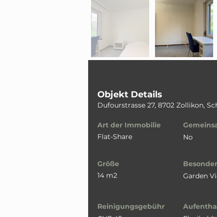
Objekt Details
Dufourstrasse 27, 8702 Zollikon, S
Art der Immobilie
Gemeins
Flat-Share
No
Größe
Besonder
14 m2
Garden V
Reinigungsgebühr
Aufentha