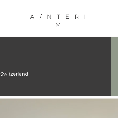
A/NTERI
M
 Switzerland