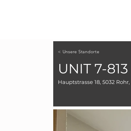
< Unsere Standorte
UNIT 7-813
Hauptstrasse 18, 5032 Rohr,