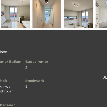
rland
amer Balkon
Badezimmer
2
J
heit
Stockwerk
8
 View /
Bathroom
ltsdauer