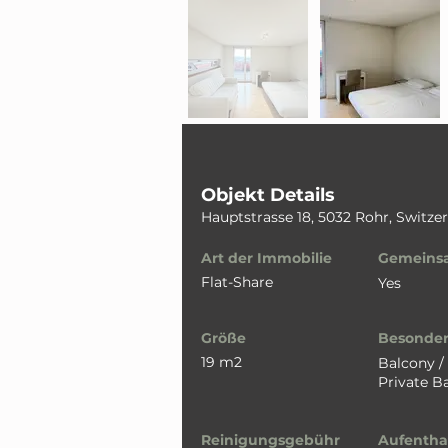
Objekt Details
Hauptstrasse 18, 5032 Rohr, Switze
Art der Immobilie
Gemeins
Flat-Share
Yes
Größe
Besonder
19 m2
Balcony /
Private 
Reinigungsgebühr
Aufentha