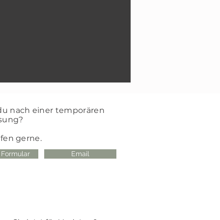
du nach einer temporären
sung?
lfen gerne.
 Formular
Email